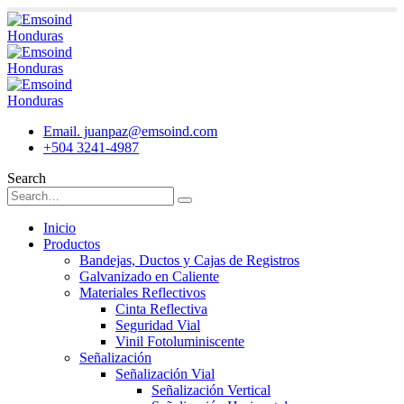
Email. juanpaz@emsoind.com
+504 3241-4987
Search
Inicio
Productos
Bandejas, Ductos y Cajas de Registros
Galvanizado en Caliente
Materiales Reflectivos
Cinta Reflectiva
Seguridad Vial
Vinil Fotoluminiscente
Señalización
Señalización Vial
Señalización Vertical