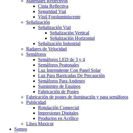
Materiales Reflectivos
Cinta Reflectiva
Seguridad Vial
Vinil Fotoluminiscente
Señalización
Señalización Vial
Señalización Vertical
Señalización Horizontal
Señalización Industrial
Radares de Velocidad
Semáforos
Semáforos LED de 3 y 4
Semáforos Peatonales
Luz Intermitente Con Panel Solar
Luz Para Barricadas De Precaución
Semáforos Para Andenes
Suministro de Equipos
Fabricación de Postes
Fabricación de postes de iluminación y para semáforos
Publicidad
Rotulación Comercial
Impresiones Digitales
Productos en Acrílico
Línea Maxicut
Somos