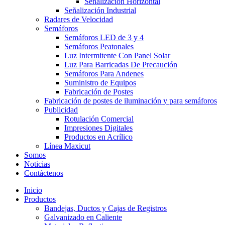
Señalización Horizontal
Señalización Industrial
Radares de Velocidad
Semáforos
Semáforos LED de 3 y 4
Semáforos Peatonales
Luz Intermitente Con Panel Solar
Luz Para Barricadas De Precaución
Semáforos Para Andenes
Suministro de Equipos
Fabricación de Postes
Fabricación de postes de iluminación y para semáforos
Publicidad
Rotulación Comercial
Impresiones Digitales
Productos en Acrílico
Línea Maxicut
Somos
Noticias
Contáctenos
Inicio
Productos
Bandejas, Ductos y Cajas de Registros
Galvanizado en Caliente