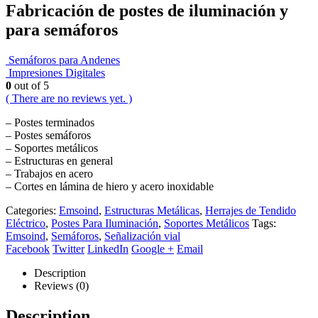
Fabricación de postes de iluminación y
para semáforos
Semáforos para Andenes
Impresiones Digitales
0
out of 5
( There are no reviews yet. )
– Postes terminados
– Postes semáforos
– Soportes metálicos
– Estructuras en general
– Trabajos en acero
– Cortes en lámina de hiero y acero inoxidable
Categories:
Emsoind
,
Estructuras Metálicas
,
Herrajes de Tendido
Eléctrico
,
Postes Para Iluminación
,
Soportes Metálicos
Tags:
Emsoind
,
Semáforos
,
Señalización vial
Facebook
Twitter
LinkedIn
Google +
Email
Description
Reviews (0)
Description