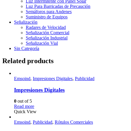
Luz Intermitente con Panel Solar
Luz Para Barricadas de Precaución
Semáforos para Andenes
Suministro de Equipos
Señalización
Radares de Velocidad
Señalización Comercial
Señalización Industrial
Señalización Vial
Sin Categoría
Related products
Emsoind
,
Impresiones Digitales
,
Publicidad
Impresiones Digitales
0
out of 5
Read more
Quick View
Emsoind
,
Publicidad
,
Rótulos Comerciales