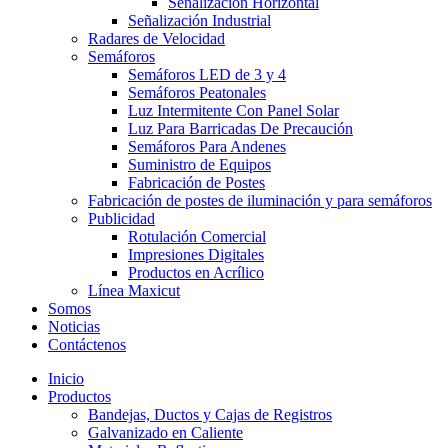
Señalización Horizontal
Señalización Industrial
Radares de Velocidad
Semáforos
Semáforos LED de 3 y 4
Semáforos Peatonales
Luz Intermitente Con Panel Solar
Luz Para Barricadas De Precaución
Semáforos Para Andenes
Suministro de Equipos
Fabricación de Postes
Fabricación de postes de iluminación y para semáforos
Publicidad
Rotulación Comercial
Impresiones Digitales
Productos en Acrílico
Línea Maxicut
Somos
Noticias
Contáctenos
Inicio
Productos
Bandejas, Ductos y Cajas de Registros
Galvanizado en Caliente