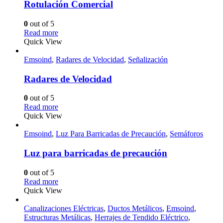
Rotulación Comercial
0
out of 5
Read more
Quick View
Emsoind
,
Radares de Velocidad
,
Señalización
Radares de Velocidad
0
out of 5
Read more
Quick View
Emsoind
,
Luz Para Barricadas de Precaución
,
Semáforos
Luz para barricadas de precaución
0
out of 5
Read more
Quick View
Canalizaciones Eléctricas
,
Ductos Metálicos
,
Emsoind
,
Estructuras Metálicas
,
Herrajes de Tendido Eléctrico
,