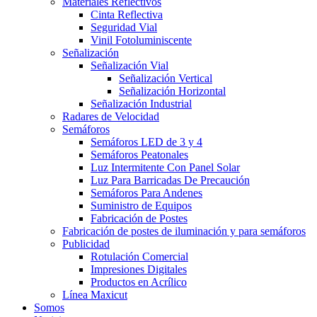
Materiales Reflectivos
Cinta Reflectiva
Seguridad Vial
Vinil Fotoluminiscente
Señalización
Señalización Vial
Señalización Vertical
Señalización Horizontal
Señalización Industrial
Radares de Velocidad
Semáforos
Semáforos LED de 3 y 4
Semáforos Peatonales
Luz Intermitente Con Panel Solar
Luz Para Barricadas De Precaución
Semáforos Para Andenes
Suministro de Equipos
Fabricación de Postes
Fabricación de postes de iluminación y para semáforos
Publicidad
Rotulación Comercial
Impresiones Digitales
Productos en Acrílico
Línea Maxicut
Somos