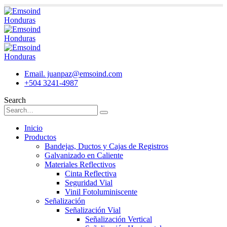
Email. juanpaz@emsoind.com
+504 3241-4987
Search
Inicio
Productos
Bandejas, Ductos y Cajas de Registros
Galvanizado en Caliente
Materiales Reflectivos
Cinta Reflectiva
Seguridad Vial
Vinil Fotoluminiscente
Señalización
Señalización Vial
Señalización Vertical