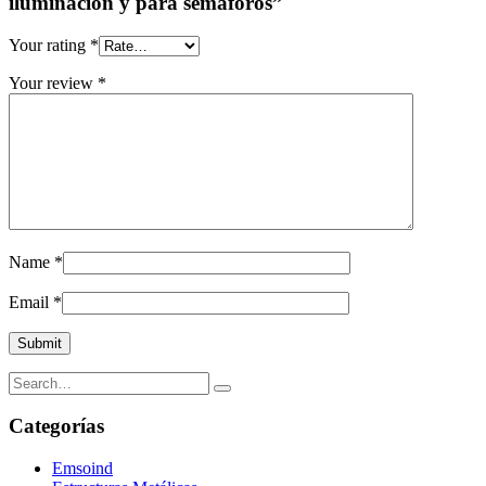
iluminación y para semáforos”
Your rating
*
Your review
*
Name
*
Email
*
Categorías
Emsoind