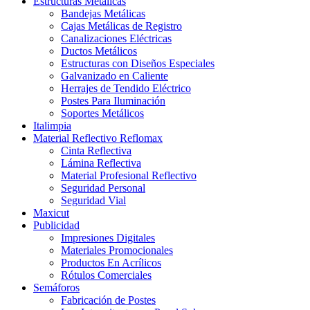
Estructuras Metálicas
Bandejas Metálicas
Cajas Metálicas de Registro
Canalizaciones Eléctricas
Ductos Metálicos
Estructuras con Diseños Especiales
Galvanizado en Caliente
Herrajes de Tendido Eléctrico
Postes Para Iluminación
Soportes Metálicos
Italimpia
Material Reflectivo Reflomax
Cinta Reflectiva
Lámina Reflectiva
Material Profesional Reflectivo
Seguridad Personal
Seguridad Vial
Maxicut
Publicidad
Impresiones Digitales
Materiales Promocionales
Productos En Acrílicos
Rótulos Comerciales
Semáforos
Fabricación de Postes