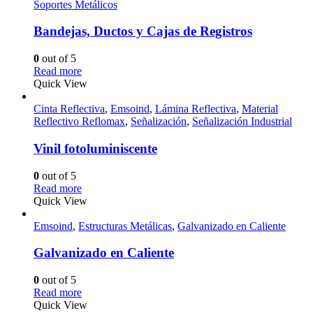
Soportes Metálicos
Bandejas, Ductos y Cajas de Registros
0
out of 5
Read more
Quick View
Cinta Reflectiva
,
Emsoind
,
Lámina Reflectiva
,
Material
Reflectivo Reflomax
,
Señalización
,
Señalización Industrial
Vinil fotoluminiscente
0
out of 5
Read more
Quick View
Emsoind
,
Estructuras Metálicas
,
Galvanizado en Caliente
Galvanizado en Caliente
0
out of 5
Read more
Quick View